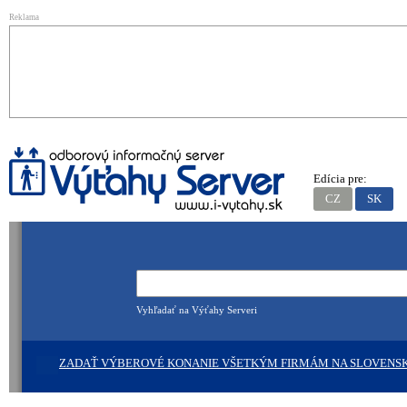
Reklama
Edícia pre:
CZ
SK
Vyhľadať na Výťahy Serveri
ZADAŤ VÝBEROVÉ KONANIE VŠETKÝM FIRMÁM NA SLOVENS