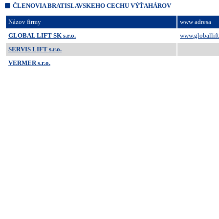
ČLENOVIA BRATISLAVSKEHO CECHU VÝŤAHÁROV
Názov firmy
www adresa
GLOBAL LIFT SK s.r.o.
www.globallif
SERVIS LIFT s.r.o.
VERMER s.r.o.